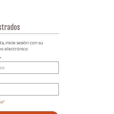
istrados
a, inicie sesión con su
eo electrónico.
ña?