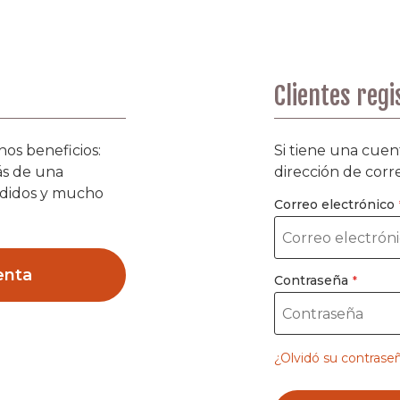
Clientes reg
os beneficios:
Si tiene una cuent
ás de una
dirección de corr
edidos y mucho
Correo electrónico
enta
Contraseña
¿Olvidó su contrase